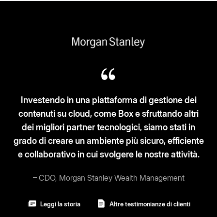
estione dei
ttando altri
Box segue il modello "3S-3C": se
amo stati in
scalabilità e sicurezza. Cloud, cl
o, efficiente
corrente.
tre attività.
– Vicepresidente e CIO, Broa
nagement
Leggi la storia
Altre testimonia
nze di clienti