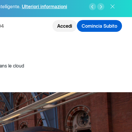
ntelligente.
Ulteriori informazioni
04
Accedi
Comincia Subito
ans le cloud
ate
telligenza