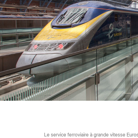
Amminist
App senza codice
Controlli, v
App intelligenti per qualsiasi flusso di lavoro
Hubs
Portali di contenuti basati sull'intelligenza
artificiale
Vedi tutti i prodotti e le funzionalità
Le service ferroviaire à grande vitesse Euros