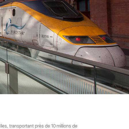
senza codice e
er accelerare
ssi e ottenere
impatto.
azioni
lles, transportant près de 10 millions de