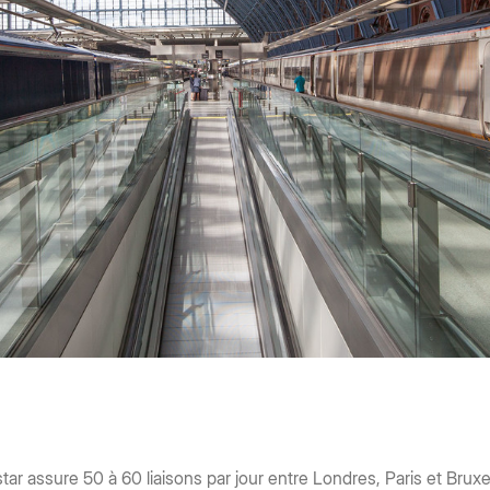
artificiale, strumenti 
razione IT
sicurezza aziendale p
isibilità, migrazione
flussi di lavoro comple
risultati di forte 
Ulteriori inform
tar assure 50 à 60 liaisons par jour entre Londres, Paris et Bruxe