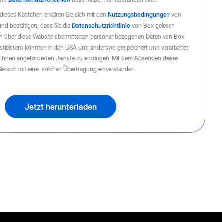
ieses Kästchen erklären Sie sich mit den
Nutzungsbedingungen
von
nd bestätigen, dass Sie die
Datenschutzrichtlinie
von Box gelesen
en über diese Website übermittelten personenbezogenen Daten von Box
nstleistern könnten in den USA und anderswo gespeichert und verarbeitet
 Ihnen angeforderten Dienste zu erbringen. Mit dem Absenden dieses
Sie sich mit einer solchen Übertragung einverstanden.
Jetzt herunterladen