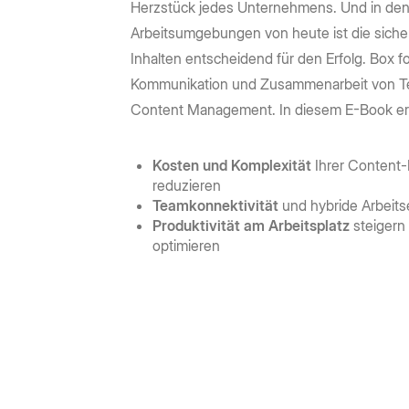
Prebuilt rich UI components
Command line tool for th
Support
Herzstück jedes Unternehmens. Und in den
Training
No-code Apps
Integrations
Law Firms
AEC
Arbeitsumgebungen von heute ist die siche
Intelligent Apps for any workflow
Thousands of connecte
Community
Box Docs
Go to Platform add-on pricing
Inhalten entscheidend für den Erfolg. Box fo
Insurance
Hubs
Content Platform
DOCUMENTATION
Kommunikation und Zusammenarbeit von T
DEPARTMENTS
AI-powered content portals
Build with content APIs
Content Management. In diesem E-Book erfa
API reference
SDKs & tools
Finance
Marketing
See all products & features
Developer guides
Sample code catalo
Kosten und Komplexität
Ihrer Content
Sales
Engineering
reduzieren
Go to Dev Console
Teamkonnektivität
und hybride Arbeit
Human Resources
Legal
Produktivität am Arbeitsplatz
steigern
optimieren