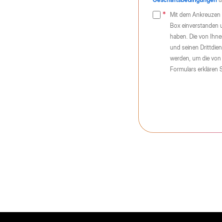
Mit dem Ankreuzen d
Box einverstanden u
haben. Die von Ihn
und seinen Drittdie
werden, um die von
Formulars erklären 