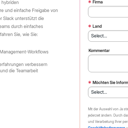
leaders about AI trends, adoption,
enterprise security to accelerate
*
e Box API
Firma
 hybriden
Community
All Partners
complex workflows and drive high-
and best practices.
re und einfache Freigabe von
Join the discussion with Box devs
d apps
impact outcomes.
r Slack unterstützt die
Integrations
Read report
*
eams durch einfaches
Land
Learn more
hren Sie, wie Sie:
g
Kommentar
-Management-Workflows
serfahrungen verbessern
 und die Teamarbeit
*
Möchten Sie Inform
Mit der Auswahl von Ja sti
jederzeit ändern. Durch da
und Verarbeitung Ihrer pe
Geschäftsbedingungen
u