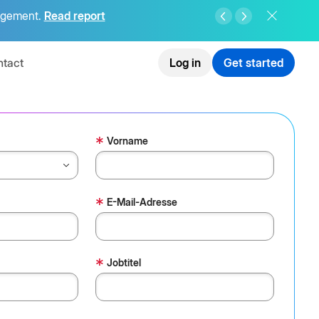
agement.
Read report
tact
Log in
Get started
*
Vorname
*
E-Mail-Adresse
*
Jobtitel