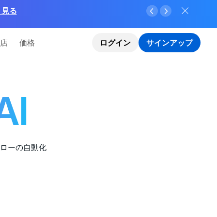
く見る
店
価格
ログイン
サインアップ
I
ローの自動化