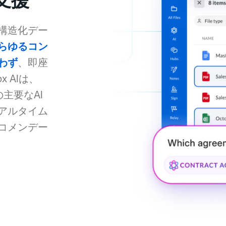
支援
構造化デー
らゆるコン
わず
、即座
 AIは、
どの主要なAI
アルタイム
コメンデー