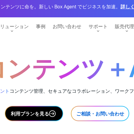
ンテンツに命を。新しい Box Agent でビジネスを加速。
詳し
リューション
事例
お問い合わせ
サポート
販売代理
コンテンツ＋A
サービス
ー
を最大化
イエンス
Box Consulting
変革のパートナーとして
るネイティブな署名
ント
コンテンツ管理、セキュアなコラボレーション、ワークフ
Box Shuttle
クラウドへの移行をシームレスに
ー
ション
との連携
Box Transform
Box Extract
ターテイメント
利用プランを見る
ご相談・お問い合わせ
BoxのAI現状レポート
デジタル変革を加速
PI
構造化データのインテリジェント
グローバルに活躍するITリーダー
な抽出を大規模に実施し、ワーク
パートナーになる