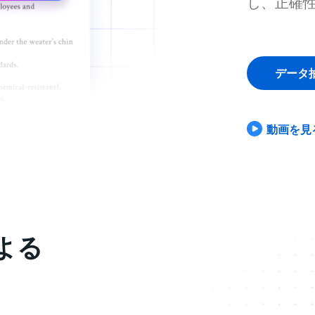
し、正確
データ
動画を見
よる