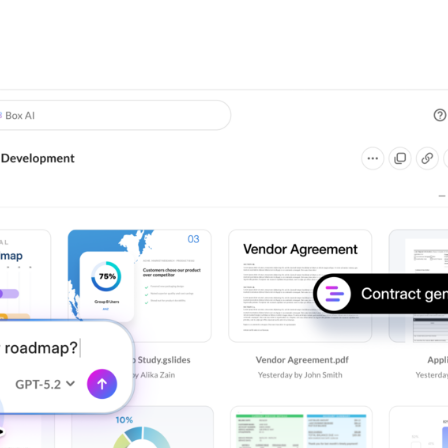
が、AIの動向、導入状況、ベスト
フローの自動化やコンテンツの迅
プラクティスに関するインサイト
行
速な探索を実現。
を解説。
スマートなデータ抽出について詳しく
レポートを読む
る