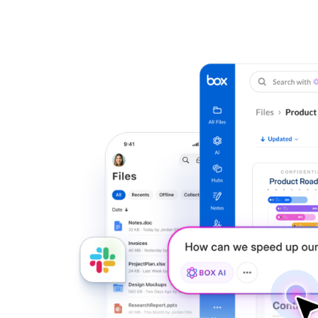
部門向けソリューション
ノーコードのアプリ構築
IT管理
トラスト
インテリジェントなアプリで業務を支援
制御・可視化・移
財務
マーケティング
製品・機能を見る
販売
開発
人事
法務