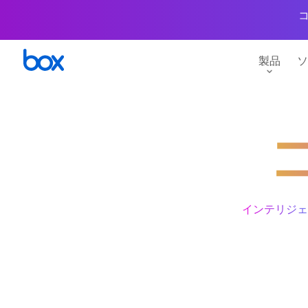
コ
製品
ソ
業種別ソリューション
サポート
リソース
概要
販売代理店一覧
イベント・セミナ
Box AI
インテリジェントなコンテンツ 管理
コンテンツの価値
金融サービス
サポート
ダウンロード
製薬・ライフサ
セキュリティとコンプライアンス
電子サイン
官公庁・自治体
コミュニティ
ナレッジセンター
非営利団体
エンドツーエンドのデータ保護
Box Signによ
インテリジェ
中小企業
トレーニング
イベント・セミナ
流通・小売
コラボレーション
インテグレー
セキュアなファイル共有
多様な業務アプリ
教育
資料ダウンロード
メディア・エン
インテリジェントなワークフロー
開発者ツールとA
重要な業務プロセスを加速
APIでBoxを拡張
プロフェッショナルサービス
Developerサイト
建設