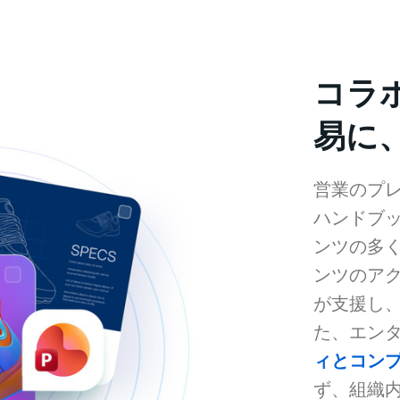
コラ
易に
営業のプ
ハンドブ
ンツの多く
ンツのアク
が支援し、
た、エン
ィとコン
ず、組織