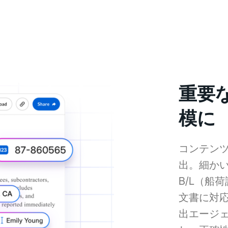
重要
模に
コンテン
出。細か
B/L（船
文書に対応
出エージ