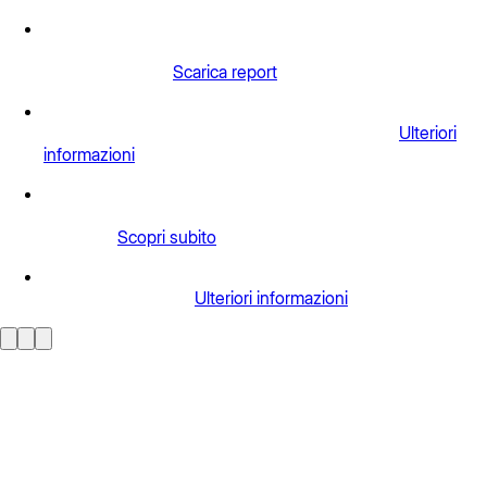
Lo stato dell'intelligenza artificiale in azienda: Scopri cosa
distingue i leader dell'intelligenza artificiale e genera un
ROI significativo.
Scarica report
Automatizza il business e libera il valore dei tuoi contenuti
con l'estrazione dei dati scalabile e intelligente.
Ulteriori
informazioni
Box Automate è arrivato: metti a frutto contenuti e
intelligenza artificiale. Potenzia tutti i flussi di lavoro
aziendali.
Scopri subito
I contenuti sono la linfa vitale della tua azienda: liberali con
il nuovo Box Agent.
Ulteriori informazioni