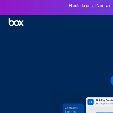
El estado de la IA en la e
Perspectiva general
Box A
Gestión de contenido inteligente
Libera 
Seguridad y Cumplimiento
Firma
Protección de data de principio a fin
Firma 
Colaboración
Integ
Archivos compartidos entre equipos
Miles 
Flujo de trabajo inteligente
Herra
Aceleración de los procesos comerciales críticos
Extiend