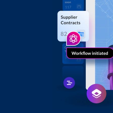
Aplicaciones sin código
Admin
Aplicaciones inteligentes para cualquier flujo de trabajo
Control
Hubs
Portales de contenido con tecnología de IA
Ver todos los productos y funciones