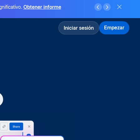
gnificativo.
Obtener informe
Empezar
Iniciar sesión
e IA,