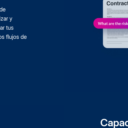
 de
izar y
ar tus
os flujos de
Capac