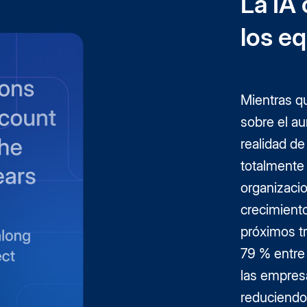
La IA 
los eq
Mientras qu
sobre el au
realidad de
totalmente 
organizaci
crecimiento
próximos t
79 % entre 
las empresa
reduciendo