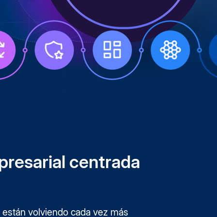
y seguridad
 flujos de
mpulsar
pacto.
presarial centrada
 se están volviendo cada vez más