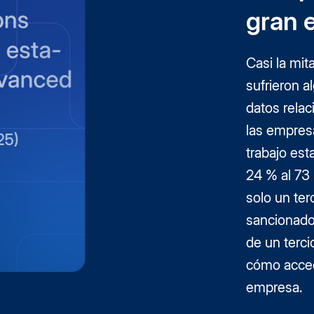
gran 
Casi la mit
sufrieron a
datos relac
las empres
trabajo es
24 % al 73 
solo un ter
sancionado
de un terci
cómo acced
empresa.