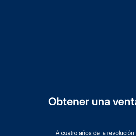
Aplicaciones sin código
Admin
Aplicaciones inteligentes para cualquier flujo de trabajo
Control
Hubs
Portales de contenido con tecnología de IA
Ver todos los productos y funciones
Obtener una venta
A cuatro años de la revolución 