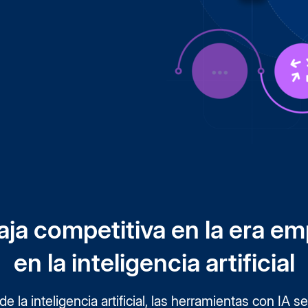
herramientas sin código 
istración de TI
empresarial para agilizar
es, visibilidad y migración
trabajo complejos e i
resultados de alto im
Más información
ja competitiva en la era em
en la inteligencia artificial
de la inteligencia artificial, las herramientas con IA