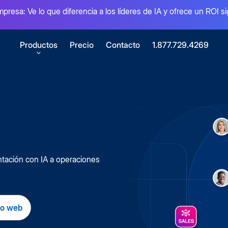
mpresa: Ve lo que diferencia a los líderes de IA y ofrece un ROI si
Productos
Precio
Contacto
1.877.729.4269
I
el valor de tu contenido
 electrónica
nativa con Box Sign
ntación con IA a operaciones
raciones
de apps conectadas
Box Automate
mientas para desarrolladores
io web
Combina agentes d
e el poder de Box con APIs