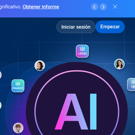
gnificativo.
Obtener informe
Empezar
Iniciar sesión
e IA,