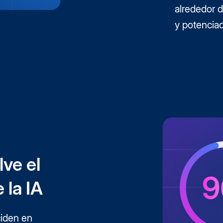
alrededor d
y potenciad
lve el
 la IA
ciden en