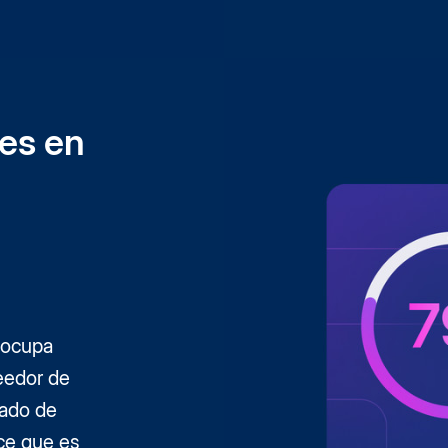
res en
eocupa
eedor de
mado de
ice que es