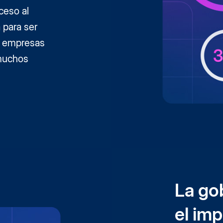
ceso al
 para ser
as empresas
 muchos
La go
el imp