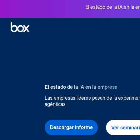
El estado de la IA en la e
Perspectiva general
Box A
Gestión de contenido inteligente
Libera 
Seguridad y Cumplimiento
Firma
El estado de la IA en la empresa
Protección de data de principio a fin
Firma 
Las empresas líderes pasan de la experime
agénticas
Colaboración
Integ
Archivos compartidos entre equipos
Miles 
Flujo de trabajo inteligente
Herra
Descargar informe
Ver seminar
Aceleración de los procesos comerciales críticos
Extiend