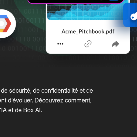
pour accélérer
es et générer
 fort impact.
us
de sécurité, de confidentialité et de
uent d'évoluer. Découvrez comment,
'IA et de Box AI.