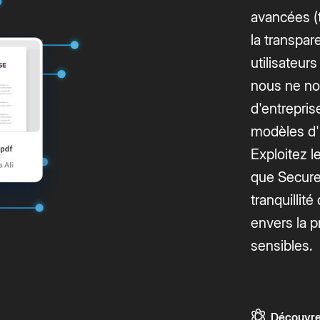
avancées (
la transpar
utilisateurs
nous ne no
d'entrepris
modèles d'I
Exploitez l
que Secur
tranquillit
envers la 
sensibles.
Découvre