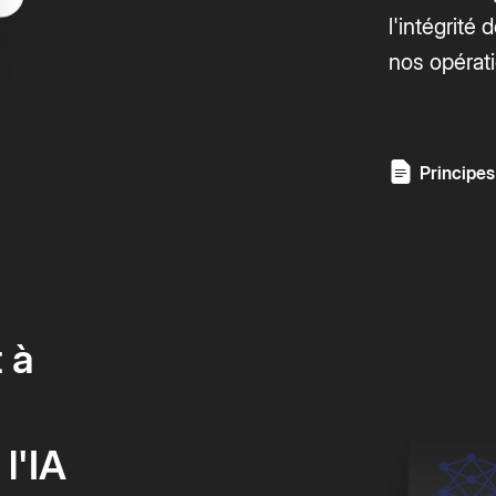
l'intégrité
nos opérati
Principes
 à
l'IA