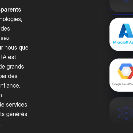
sparents
nologies,
n des
ssez
our nous que
 IA est
 de grands
par des
nfiance.
n
de services
tats générés
.