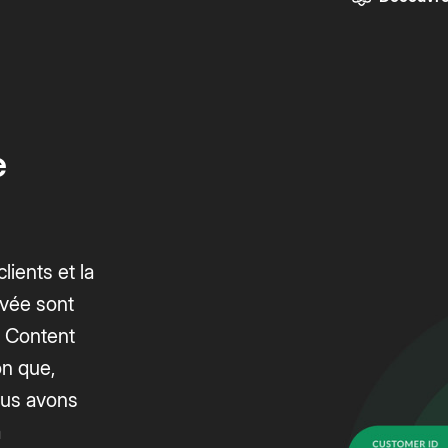
e
lients et la
rivée sont
t Content
on que,
ous avons
a