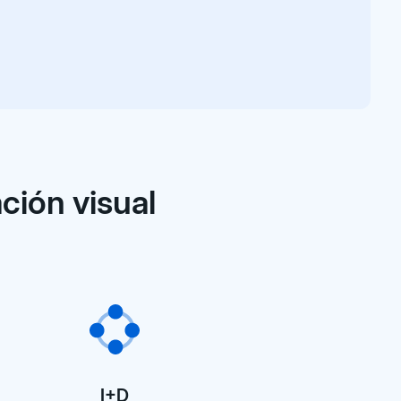
ción visual
I+D