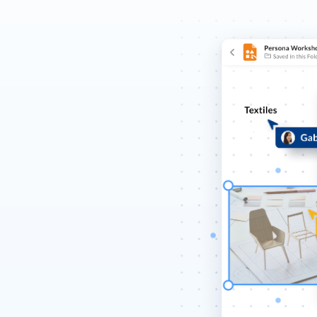
Aplicaciones sin código
Admin
Aplicaciones inteligentes para cualquier flujo de trabajo
Control
Hubs
Portales de contenido con tecnología de IA
Ver todos los productos y funciones