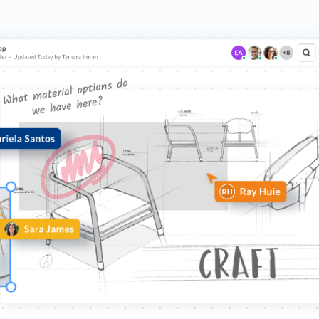
herramientas sin código 
istración de TI
empresarial para agilizar
es, visibilidad y migración
trabajo complejos e i
resultados de alto im
Más información