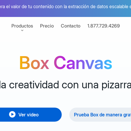
ra el valor de tu contenido con la extracción de datos escalable 
Productos
Precio
Contacto
1.877.729.4269
Box Canvas
I
el valor de tu contenido
 electrónica
la creatividad con una pizarra
nativa con Box Sign
raciones
de apps conectadas
Box Automate
Ver video
Prueba Box de manera gra
mientas para desarrolladores
Combina agentes d
e el poder de Box con APIs