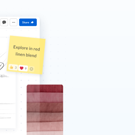
y seguridad
 flujos de
mpulsar
pacto.