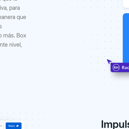
iva, para
 manera que
s
o más. Box
nte nivel,
Impuls