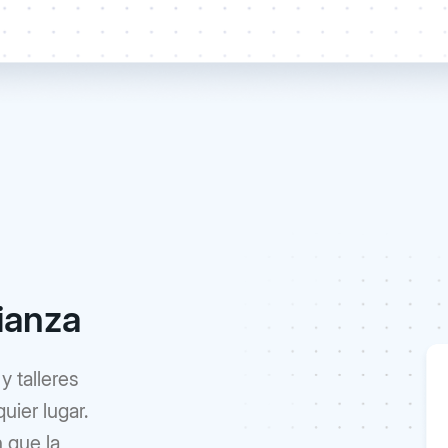
ianza
y talleres
uier lugar.
 que la