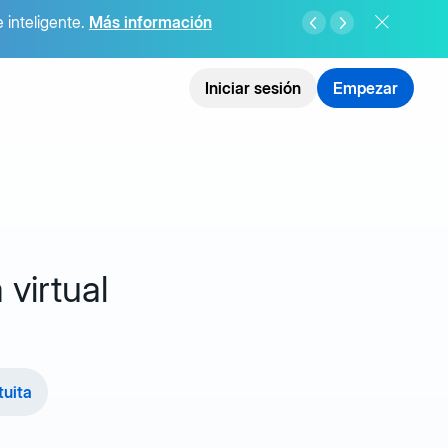
e inteligente.
Más información
Iniciar sesión
Empezar
 virtual
tuita
e IA,