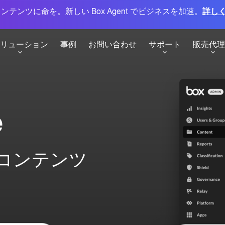
ンテンツに命を。新しい Box Agent でビジネスを加速。
詳し
リューション
事例
お問い合わせ
サポート
販売代理
サービス
ー
e
を最大化
イエンス
Box Consulting
変革のパートナーとして
るネイティブな署名
コンテンツ
Box Shuttle
クラウドへの移行をシームレスに
ー
ション
との連携
Box Transform
Box Extract
ターテイメント
BoxのAI現状レポート
デジタル変革を加速
PI
構造化データのインテリジェント
グローバルに活躍するITリーダー
な抽出を大規模に実施し、ワーク
パートナーになる