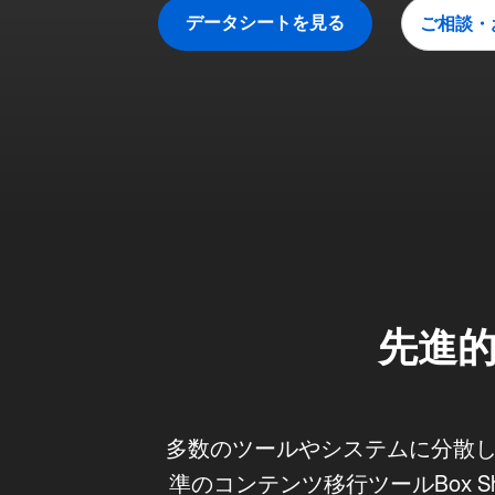
部門向けソリューション
ノーコードのアプリ構築
IT管理
データシートを見る
ご相談・
トラスト
インテリジェントなアプリで業務を支援
制御・可視化・移
財務
マーケティング
製品・機能を見る
販売
開発
人事
法務
先進的
多数のツールやシステムに分散し
準のコンテンツ移行ツールBox Sh