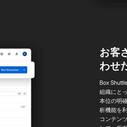
お客
わせ
Box Sh
組織にと
本位の明確
析機能を
コンテンツ