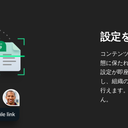
設定
コンテン
態に保たれ
設定が即
し、組織
行えます
ん。