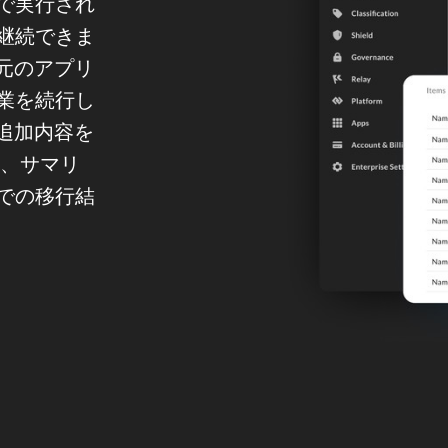
で実行され
継続できま
は元のアプリ
業を続行し
集・追加内容を
は、サマリ
での移行結