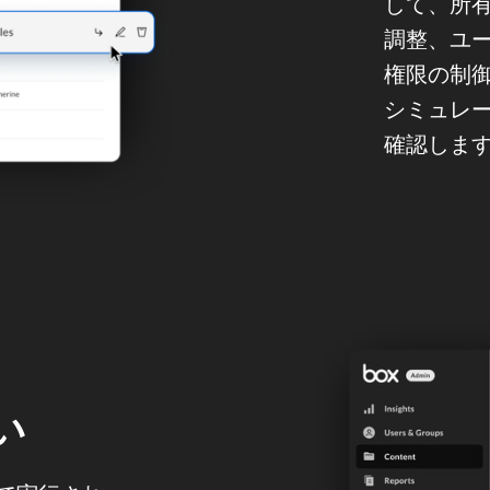
して、所
調整、ユ
権限の制御
シミュレ
確認しま
い