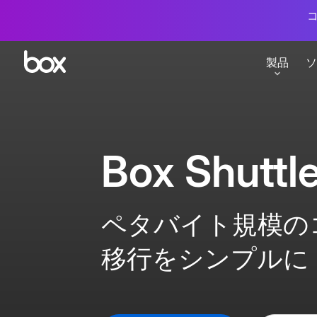
コ
製品
ソ
業種別ソリューション
サポート
リソース
概要
販売代理店一覧
イベント・セミナ
Box AI
Box Shuttl
インテリジェントなコンテンツ 管理
コンテンツの価値
金融サービス
サポート
ダウンロード
製薬・ライフサ
セキュリティとコンプライアンス
電子サイン
官公庁・自治体
コミュニティ
ナレッジセンター
非営利団体
エンドツーエンドのデータ保護
Box Signによ
ペタバイト規模の
中小企業
トレーニング
イベント・セミナ
流通・小売
コラボレーション
インテグレー
移行をシンプルに
セキュアなファイル共有
多様な業務アプリ
教育
資料ダウンロード
メディア・エン
インテリジェントなワークフロー
開発者ツールとA
重要な業務プロセスを加速
APIでBoxを拡張
プロフェッショナルサービス
Developerサイト
建設