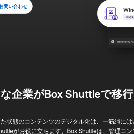
が、AIの動向、導入状況、ベスト
フローの自動化やコンテンツの迅
お問い合わせ
プラクティスに関するインサイト
行
速な探索を実現。
を解説。
スマートなデータ抽出について詳しく
レポートを読む
る
な企業がBox Shuttleで移
た状態のコンテンツのデジタル化は、一筋縄には
uttleがお役に立ちます。Box Shuttleは、