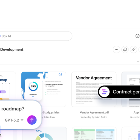
herramientas sin código 
istración de TI
empresarial para agilizar
es, visibilidad y migración
trabajo complejos e i
resultados de alto im
Más información