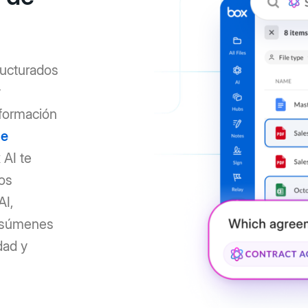
ructurados
y
nformación
de
 AI te
los
AI,
resúmenes
dad y