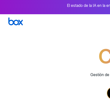
El estado de la IA en la e
C
Perspectiva general
Box A
Gestión de contenido inteligente
Libera 
Seguridad y Cumplimiento
Firma
Protección de data de principio a fin
Firma 
Gestión de
Colaboración
Integ
Archivos compartidos entre equipos
Miles 
Flujo de trabajo inteligente
Herra
Aceleración de los procesos comerciales críticos
Extiend