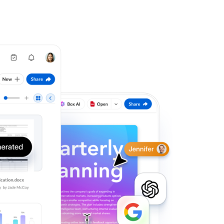
y seguridad
 flujos de
mpulsar
pacto.