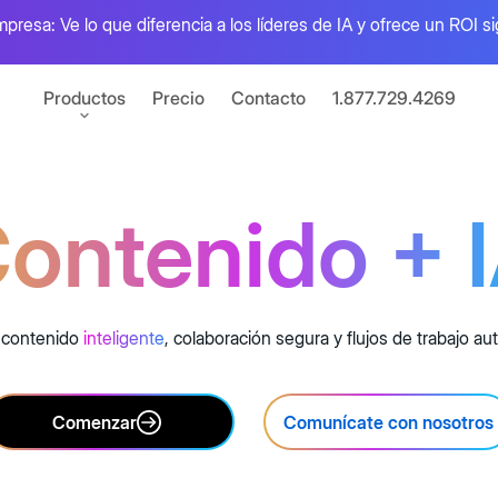
mpresa: Ve lo que diferencia a los líderes de IA y ofrece un ROI si
Productos
Precio
Contacto
1.877.729.4269
ontenido + 
I
el valor de tu contenido
 electrónica
nativa con Box Sign
 contenido
inteligente
, colaboración segura y flujos de trabajo a
raciones
de apps conectadas
Comenzar
Comunícate con nosotros
Box Automate
mientas para desarrolladores
Combina agentes d
e el poder de Box con APIs