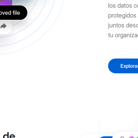
los datos 
protegidos 
juntos desd
tu organiza
Explora
 de