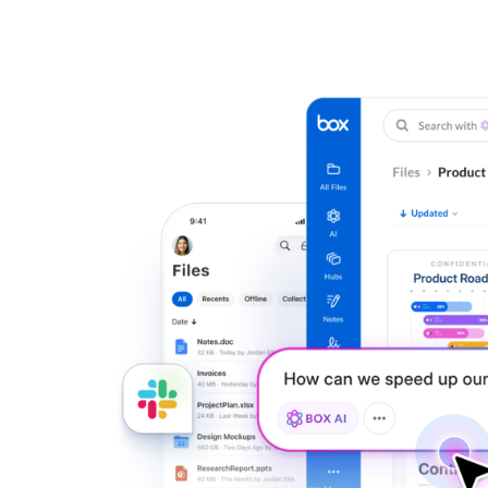
Aplicaciones sin código
Admin
Aplicaciones inteligentes para cualquier flujo de trabajo
Control
Hubs
Portales de contenido con tecnología de IA
Ver todos los productos y funciones