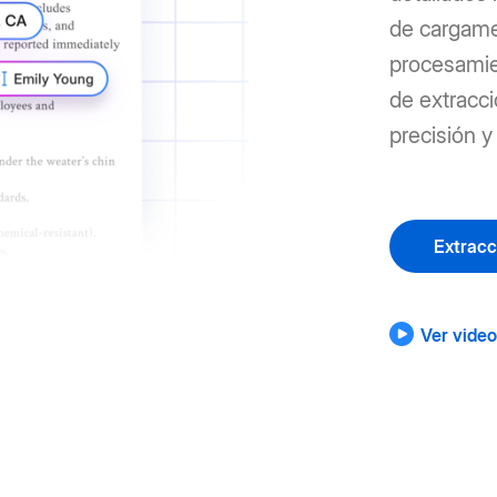
de cargame
procesami
de extracc
precisión y
Extracc
Ver vide