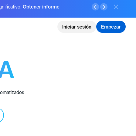
gnificativo.
Obtener informe
Iniciar sesión
Empezar
IA
utomatizados
e IA,