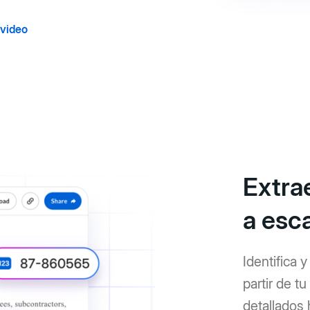
 video
Extra
a esc
Identifica 
partir de t
detallados 