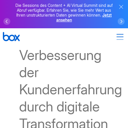
Die Sessions des Content + AI Virtual Summit sind auf
Abruf verfügbar. Erfahren Sie, wie Sie mehr Wert aus
Ihren unstrukturierten Daten gewinnen können.
Jetzt
ansehen
Verbesserung
der
Kundenerfahrung
durch digitale
Transformation