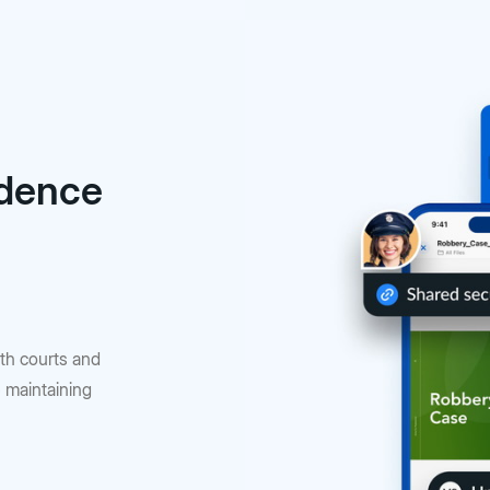
idence
ith courts and
e maintaining