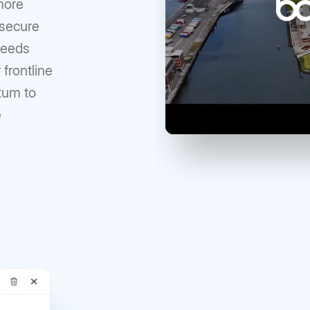
more
 secure
peeds
 frontline
tum to
e