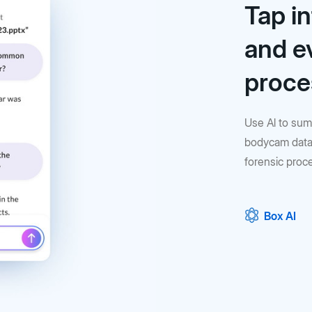
Tap in
and e
proce
Use Al to sum
bodycam data
forensic proce
Box AI