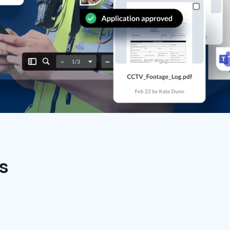
cherheit der
um komplexe
eunigen und
r Wirkung zu
en
s