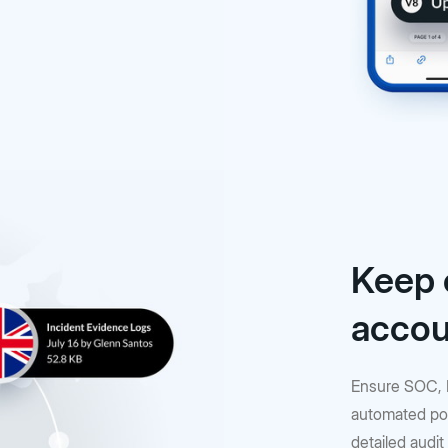
Keep 
accou
Ensure SOC, 
automated pol
detailed audit