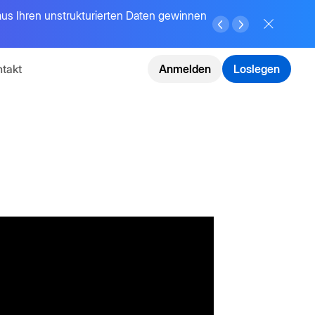
 aus Ihren unstrukturierten Daten gewinnen
takt
Anmelden
Loslegen
nsformation
n
mehr
ansformation
te
ierend
I-Agents,