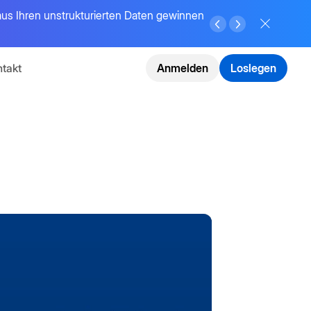
 aus Ihren unstrukturierten Daten gewinnen
takt
Anmelden
Loslegen
nsformation
n
mehr
ansformation
te
ierend
I-Agents,