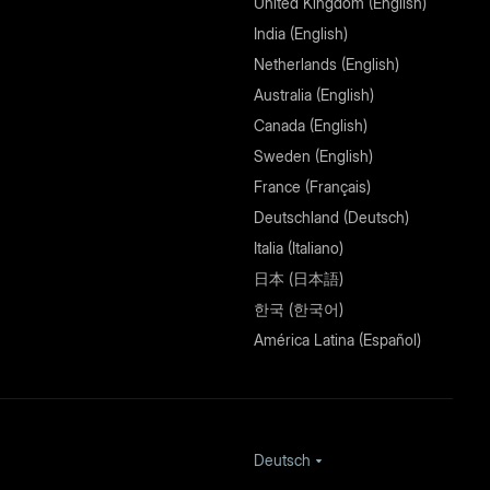
United Kingdom (English)
India (English)
Netherlands (English)
Australia (English)
Canada (English)
Sweden (English)
France (Français)
Deutschland (Deutsch)
Italia (Italiano)
日本 (日本語)
한국 (한국어)
América Latina (Español)
Deutsch