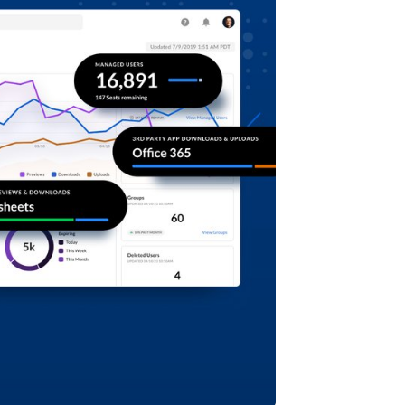
cherheit der
um komplexe
eunigen und
r Wirkung zu
en