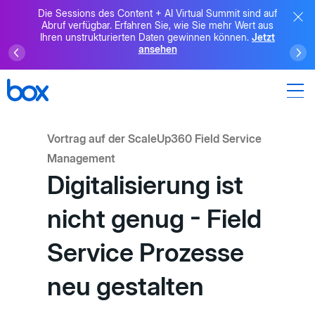
Die Sessions des Content + AI Virtual Summit sind auf
Abruf verfügbar. Erfahren Sie, wie Sie mehr Wert aus
Ihren unstrukturierten Daten gewinnen können.
Jetzt
ansehen
Vortrag auf der ScaleUp360 Field Service
Management
Digitalisierung ist
nicht genug - Field
Service Prozesse
neu gestalten