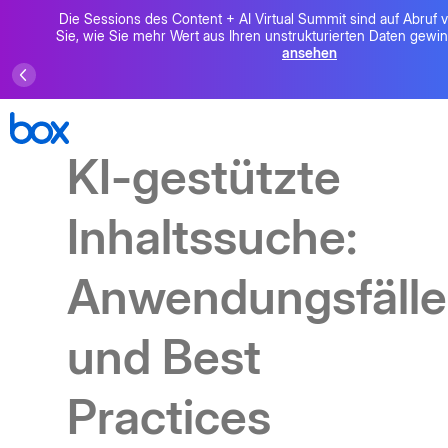
Die Sessions des Content + AI Virtual Summit sind auf Abruf v
Sie, wie Sie mehr Wert aus Ihren unstrukturierten Daten gew
ansehen
KI-gestützte
Inhaltssuche:
Anwendungsfälle
und Best
Practices