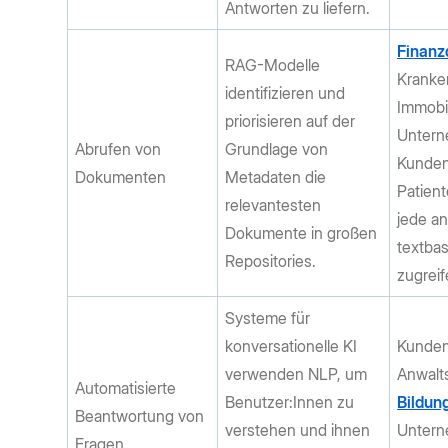
Antworten zu liefern.
Finanz
RAG-Modelle
Kranke
identifizieren und
Immobi
priorisieren auf der
Untern
Abrufen von
Grundlage von
Kundend
Dokumenten
Metadaten die
Patient
relevantesten
jede an
Dokumente in großen
textbas
Repositories.
zugrei
Systeme für
konversationelle KI
Kunden
verwenden NLP, um
Anwalt
Automatisierte
Benutzer:Innen zu
Bildun
Beantwortung von
verstehen und ihnen
Untern
Fragen