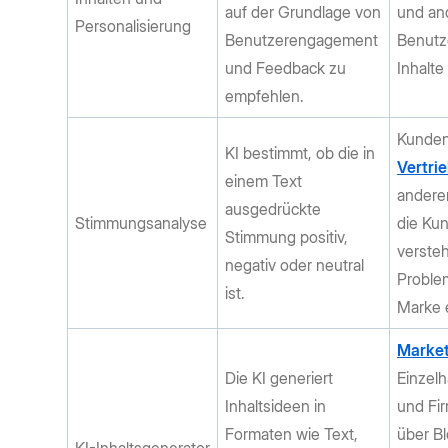
auf der Grundlage von
und an
Personalisierung
Benutzerengagement
Benutz
und Feedback zu
Inhalte
empfehlen.
Kunden
KI bestimmt, ob die in
Vertri
einem Text
andere
ausgedrückte
Stimmungsanalyse
die Ku
Stimmung positiv,
verste
negativ oder neutral
Proble
ist.
Marke 
Marke
Die KI generiert
Einzel
Inhaltsideen in
und Fir
Formaten wie Text,
über Bl