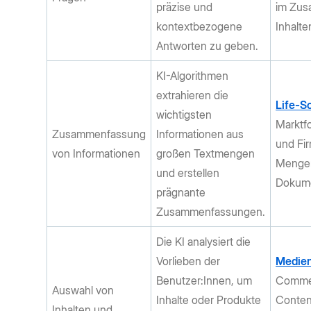
präzise und
im Zus
kontextbezogene
Inhalt
Antworten zu geben.
KI-Algorithmen
extrahieren die
Life-S
wichtigsten
Marktf
Zusammenfassung
Informationen aus
und Fir
von Informationen
großen Textmengen
Mengen
und erstellen
Dokume
prägnante
Zusammenfassungen.
Die KI analysiert die
Vorlieben der
Medie
Benutzer:Innen, um
Commer
Auswahl von
Inhalte oder Produkte
Conten
Inhalten und